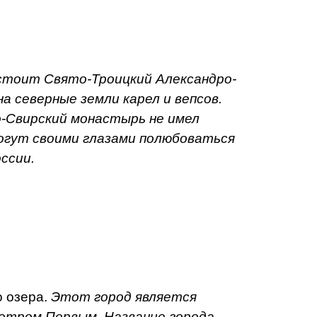
 стоит Свято-Троицкий Александро-
 северные земли карел и вепсов.
ро-Свирский монастырь не имел
огут своими глазами полюбоваться
ссии.
о озера.
Этот город является
Петром Первым. Название города