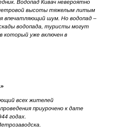
едник. Водопад Кивач невероятно
миметровой высоты тяжелым литым
ая впечатляющий шум. Но водопад –
аскады водопада, туристы могут
в который уже включен в
а»
няющий всех жителей
проведения приурочено к дате
44 годах.
Петрозаводска.