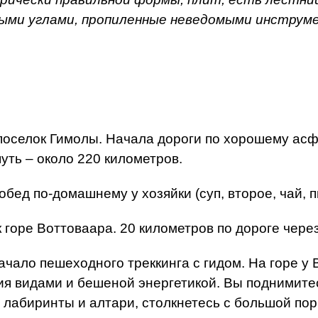
мыми углами, пропиленные неведомыми инструм
поселок Гимолы. Начала дороги по хорошему асф
уть – около 220 километров.
бед по-домашнему у хозяйки (суп, второе, чай, п
 горе Воттоваара. 20 километров по дороге через
чало пешеходного треккинга с гидом. На горе у В
я видами и бешеной энергетикой. Вы поднимитес
 лабиринты и алтари, столкнетесь с большой по