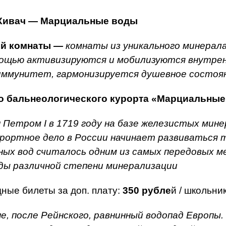
: Кивач — Марциальные воды
ой комнаты
—
комнаты из уникального минерала
омощью активизируются и мобилизуются внутрен
 иммунитет, гармонизируется душевное состоя
о бальнеологического курорта «Марциальны
 Петром I в 1719 году на базе железистых мин
урортное дело в России начинает развиваться т
ных вод считалось одним из самых передовых м
ды различной степени минерализации
дные билеты за доп. плату:
350 рубле
й / школьни
е, после Рейнского, равнинный водопад Европы.