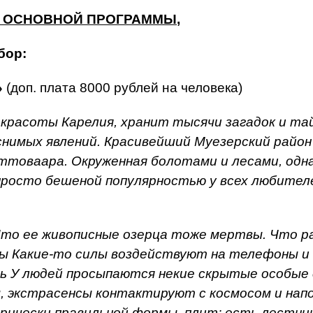
 ОСНОВНОЙ ПРОГРАММЫ
,
бор:
»
(доп. плата 8000 рублей на человека)
 красоты Карелия, хранит тысячи загадок и та
снимых явлений. Красивейший Муезерский район
товаара. Окруженная болотами и лесами, одна
 просто бешеной популярностью у всех любителе
 Что ее живописные озерца тоже мертвы. Что 
ы Какие-то силы воздействуют на телефоны и 
 У людей просыпаются некие скрытые особые с
 экстрасенсы контактируют с космосом и напо
трически правильной формы, плит; есть лестни