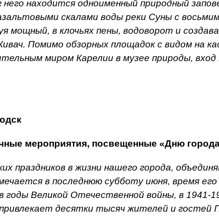
г него находится одноименный природный запов
базальтовыми скалами воды реки Суны с вось
я мощный, в клочьях пены, водоворот и создав
Кивач. Помимо обзорных площадок с видом на к
тельным миром Карелии в музее природы, вход 
.
водск
ичные мероприятия, посвещенные «Дню город
рких праздников в жизни нашего города, объеди
ечается в последнюю субботу июня, время его 
в годы Великой Отечественной войны, в 1941-19
 привлекает десятки тысяч жителей и гостей 