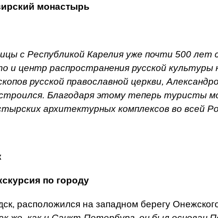
вирский монастырь
ницы с Республикой Карелия уже почти 500 лет
 и центр распространения русской культуры на
скопов русской православной церкви, Александ
 строился. Благодаря этому теперь туристы м
стырских архитектурных комплексов во всей Ро
к
кскурсия по городу
дск, расположился на западном берегу Онежског
к же, как и Санкт-Петербург, он был основан 