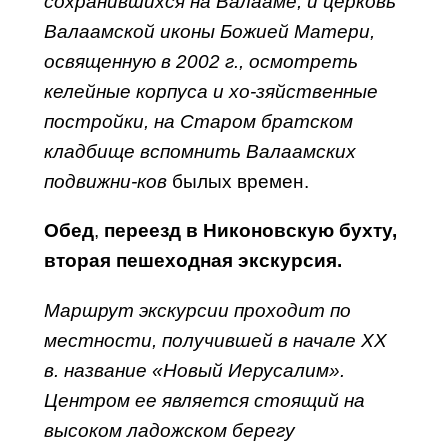
сохранившихся на Валааме, и церковь
Валаамской иконы Божией Матери,
освященную в 2002 г., осмотреть
келейные корпуса и хо-зяйственные
постройки, на Старом братском
кладбище вспомнить Валаамских
подвижни-ков
былых времен.
Обед
,
переезд в Никоновскую бухту,
вторая пешеходная экскурсия.
Маршрут экскурсии проходит по
местности, получившей в начале ХХ
в. название «Новый Иерусалим».
Центром ее является стоящий на
высоком ладожском берегу