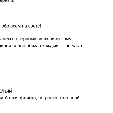
карный!
 обо всем на свете!
уляем по черному вулканическому
ибойной волне обязан каждый — не часто
РЕЛЫЙ.
утболки, флиска, ветровка, головной