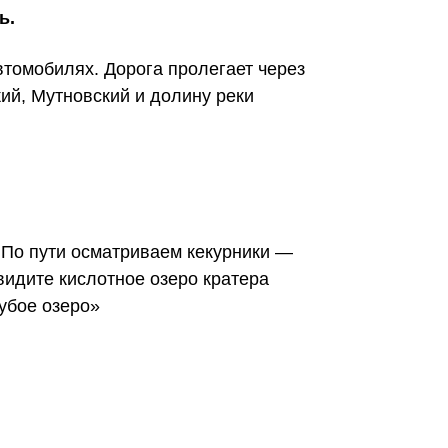
ь.
томобилях. Дорога пролегает через
ий, Мутновский и долину реки
 По пути осматриваем кекурники —
видите кислотное озеро кратера
убое озеро»