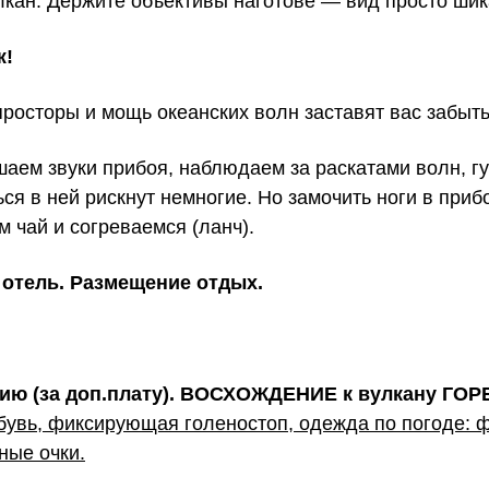
кан. Держите объективы наготове — вид просто ши
ж!
росторы и мощь океанских волн заставят вас забыть
аем звуки прибоя, наблюдаем за раскатами волн, г
ться в ней рискнут немногие. Но замочить ноги в пр
м чай и согреваемся (ланч).
 отель. Размещение отдых.
нию (за доп.плату). ВОСХОЖДЕНИЕ к вулкану ГО
бувь, фиксирующая голеностоп, одежда по погоде: ф
ные очки.