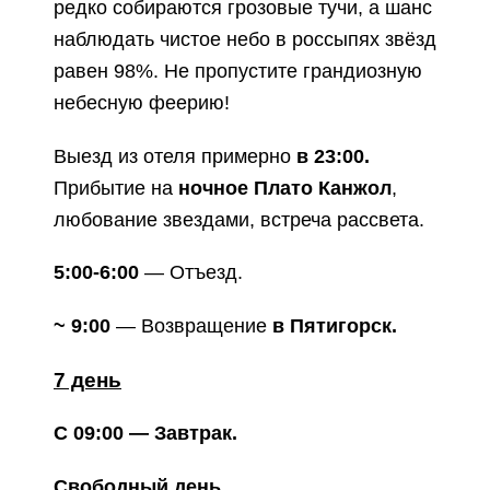
редко собираются грозовые тучи, а шанс
наблюдать чистое небо в россыпях звёзд
равен 98%.
Не пропустите грандиозную
небесную феерию!
Выезд из отеля примерно
в 23:00.
Прибытие на
ночное Плато Канжол
,
любование звездами, встреча рассвета.
5:00-6:00
— Отъезд.
~ 9:00
—
Возвращение
в Пятигорск.
7 день
С 09:00
— Завтрак.
Свободный день.