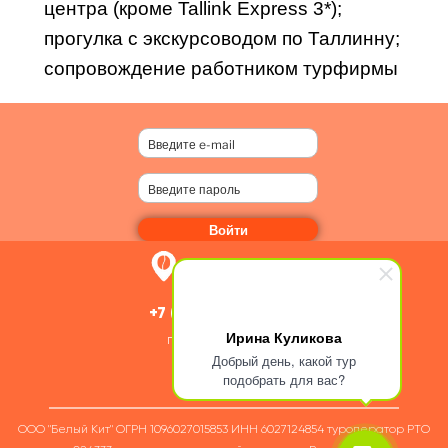
центра (кроме Tallink Express 3*);
прогулка с экскурсоводом по Таллинну;
сопровождение работником турфирмы
Войти
+7 (812) 209-00-80
Ирина Куликова
пн-сб 11:00 – 19:00
Добрый день, какой тур
подобрать для вас?
ООО "Белый Кит" ОГРН 1096027015853 ИНН 6027124854 туроператор РТО