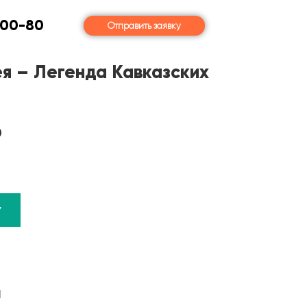
-00-80
Отправить заявку
я – Легенда Кавказских
₽
У
ы